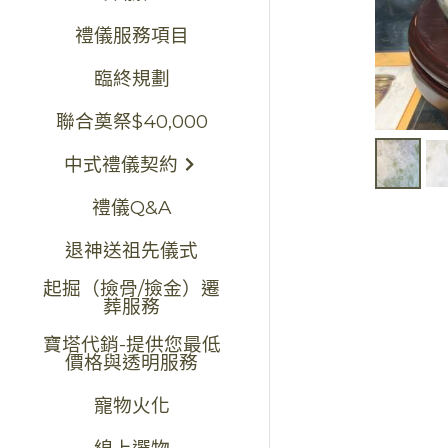
禮儀服務項目
臨終規劃
聯合奠祭$40,000
中式禮儀契約
禮儀Q&A
退神送祖先儀式
起掘（撿骨/撿金）遷
葬服務
寶塔代銷-提供您最低
價格與透明服務
寵物火化