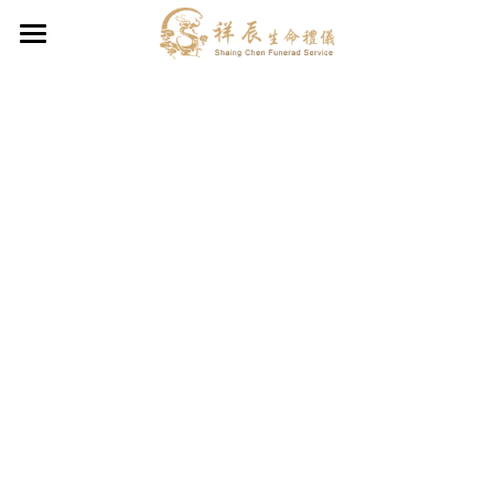
×
部落格分類
祥辰生命禮儀公司、葬儀社
所有博客分類
禮儀服務項目
臨終規劃
聯合奠祭$40,000
中式禮儀契約
禮儀Q&A
佛道教/民間信仰
環保葬$46,000
退神送祖先儀式
簡約型契約＄63,000
起掘（撿骨/撿金）遷葬服務
平安型契約＄87,000
寶塔代銷-提供您最低價格與透明服務