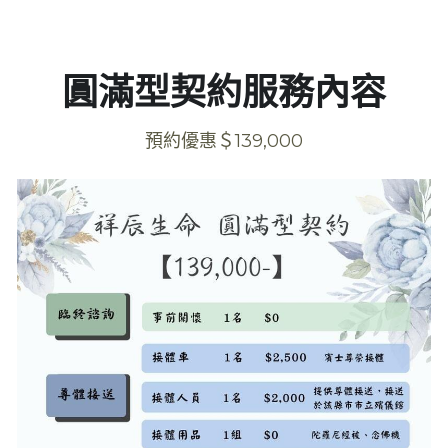
吉祥型契約＄117,000
寵物火化
圓滿型契約服務內容
圓滿型契約＄139,000
線上選物
藥懺型契約＄180,000
祥辰禮儀學苑
預約優惠＄139,000
祥辰生命團隊
聯絡祥辰