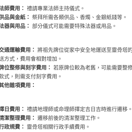
法師費用：
 禮請專業法師主持儀式。
供品與金紙：
 祭拜所需各類供品、香燭、金銀紙錢等。
法器與用品：
 部分儀式可能需要特殊法器或用品。
交通運輸費用：
 將祖先牌位從家中安全地運送至靈骨塔
送方式，費用會相對增加。
牌位整修與刻字費用：
 若原牌位較為老舊，可能需要整
款式，則需支付刻字費用。
其他雜項費用：
擇日費用：
 禮請地理師或命理師擇定吉日吉時進行遷移
清潔整理費用：
 遷移前後的清潔整理工作。
行政規費：
 靈骨塔相關行政手續費用。