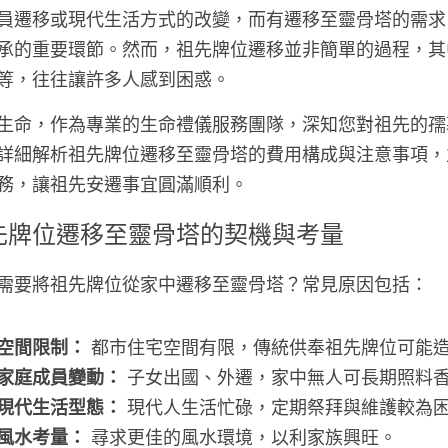
員遷移或現代生活方式的改變，而有遷移至靈骨塔的需求
承的重要環節。然而，祖先牌位遷移並非簡單的過程，其
等，往往讓許多人感到困惑。
生命，作為專業的生命禮儀服務團隊，深知您對祖先的孺
詳細解析祖先牌位遷移至靈骨塔的費用構成與注意事項，
務，讓祖先安遷事宜圓滿順利。
先牌位遷移至靈骨塔的契機與考量
需要將祖先牌位從家中遷移至靈骨塔？常見原因包括：
空間限制：
 都市住宅空間有限，傳統供奉祖先牌位可能
家庭成員變動：
 子女出國、外遷，家中無人可長期照料
現代生活型態：
 現代人生活忙碌，定期祭拜與維護較為
風水考量：
 尋求更佳的風水環境，以利家族興旺。