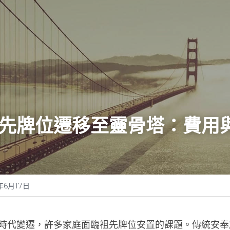
先牌位遷移至靈骨塔：費用
年6月17日
時代變遷，許多家庭面臨祖先牌位安置的課題。傳統安奉