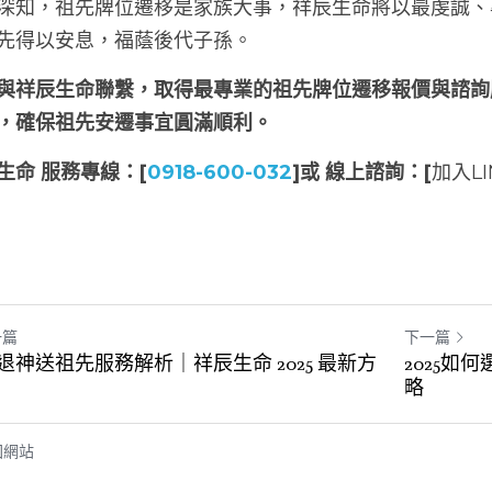
深知，祖先牌位遷移是家族大事，祥辰生命將以最虔誠、
先得以安息，福蔭後代子孫。
與祥辰生命聯繫，取得最專業的祖先牌位遷移報價與諮詢
，確保祖先安遷事宜圓滿順利。
生命 服務專線：[
0918-600-032
]或 線上諮詢：[
加入LI
一篇
下一篇
退神送祖先服務解析｜祥辰生命 2025 最新方
2025
略
回網站