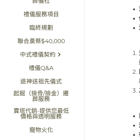
葬儀社
禮儀服務項目
臨終規劃
聯合奠祭$40,000
中式禮儀契約
禮儀Q&A
退神送祖先儀式
起掘（撿骨/撿金）遷
葬服務
寶塔代銷-提供您最低
價格與透明服務
寵物火化