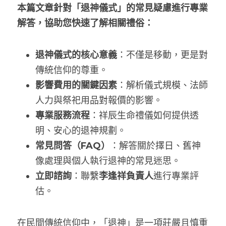
本篇文章針對「退神儀式」的常見疑慮進行專業
吉祥型契約＄117,000
寵物火化
解答，協助您快速了解相關禮俗：
圓滿型契約＄139,000
線上選物
退神儀式的核心意義
：不僅是移動，更是對
藥懺型契約＄180,000
祥辰禮儀學苑
傳統信仰的尊重。
影響費用的關鍵因素
：解析儀式規模、法師
祥辰生命團隊
人力與祭祀用品對報價的影響。
專業服務流程
：祥辰生命禮儀如何提供透
聯絡祥辰
明、安心的退神規劃。
常見問答（FAQ）
：解答關於擇日、舊神
像處理與個人執行退神的常見迷思。
立即諮詢
：聯繫
李逢祥負責人
進行專業評
估。
在民間傳統信仰中，「退神」是一項莊嚴且慎重