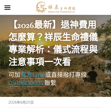
祥辰生命禮儀公司、葬儀社
【2026最新】退神費用
禮儀服務項目
怎麼算？祥辰生命禮儀
臨終規劃
專業解析：儀式流程與
聯合奠祭$40,000
注意事項一次看
中式禮儀契約
可加
官方Line
或直接撥打專線
禮儀Q&A
佛道教/民間信仰
0918600032
聯繫
環保葬$46,000
退神送祖先儀式
簡約型契約＄63,000
起掘（撿骨/撿金）遷葬服務
2026年6月20日
平安型契約＄87,000
寶塔代銷-提供您最低價格與透明服務