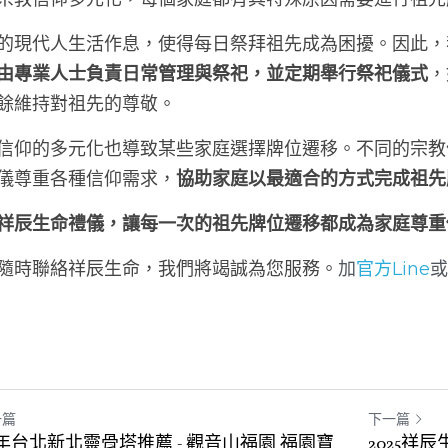
的現代人生活作息，使得每日祭拜祖先成為困擾。因此，
由專業人士負責日常管理與祭祀，並定期舉行祭祀儀式
，
餘維持對祖先的尊敬。
信仰的多元化也導致某些家庭選擇牌位遷移。不同的宗教
儀尊重各種信仰需求，
協助家庭以最適合的方式完成祖先
祥辰生命禮儀，讓每一次的祖先牌位遷移都成為家庭尊重
隨時聯絡祥辰生命，我們將竭誠為您服務。
加
官方Line
一篇
下一篇
25年台北新北靈骨塔推薦 - 觀音山福園 福園寶
2025