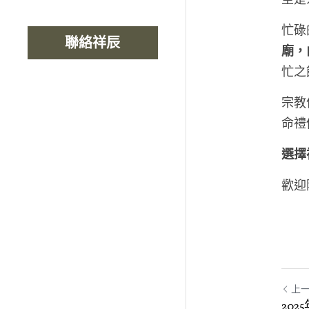
忙碌
聯絡祥辰
廟，
忙之
宗教
命禮
選擇
歡迎
上
20