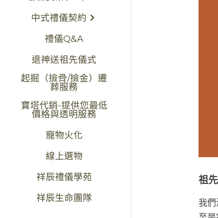
中式禮儀契約
禮儀Q&A
退神送祖先儀式
起掘（撿骨/撿金）遷
葬服務
寶塔代銷-提供您最低
價格與透明服務
寵物火化
線上選物
祥辰禮儀學苑
祖
祥辰生命團隊
我們
至是