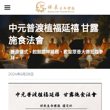
祥辰生命禮儀公司、葬儀社
中元普渡植福延禧 甘露
禮儀服務項目
施食法會
臨終規劃
聯合奠祭$40,000
普渡儀式、起鼓請神誦經，歡迎眾善大德蒞臨參
拜。
中式禮儀契約
禮儀Q&A
佛道教/民間信仰
2024年6月28日
環保葬$46,000
退神送祖先儀式
簡約型契約＄63,000
起掘（撿骨/撿金）遷葬服務
平安型契約＄87,000
寶塔代銷-提供您最低價格與透明服務