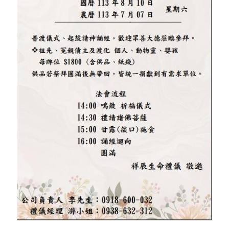
吉祥型契約＄117,000
寵物火化
圓滿型契約＄139,000
線上選物
藥懺型契約＄180,000
祥辰禮儀學苑
祥辰生命團隊
聯絡祥辰