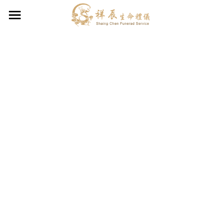
×
部落格分類
祥辰生命禮儀公司、葬儀社
所有博客分類
禮儀服務項目
臨終規劃
聯合奠祭$40,000
中式禮儀契約
禮儀Q&A
佛道教/民間信仰
環保葬$46,000
退神送祖先儀式
簡約型契約＄63,000
起掘（撿骨/撿金）遷葬服務
平安型契約＄87,000
寶塔代銷-提供您最低價格與透明服務