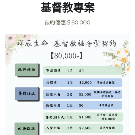
基督教專案
吉祥型契約＄117,000
寵物火化
預約優惠＄80,000
圓滿型契約＄139,000
線上選物
藥懺型契約＄180,000
祥辰禮儀學苑
祥辰生命團隊
聯絡祥辰