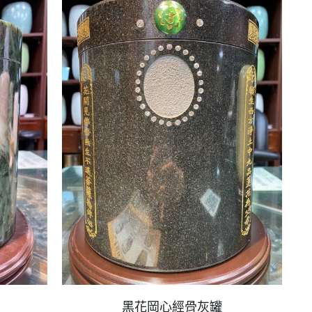
黑花岡心經骨灰罐