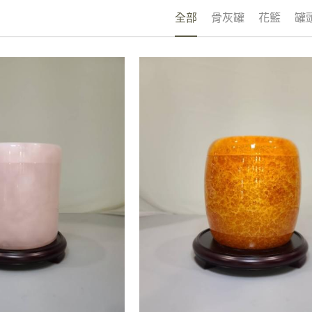
全部
骨灰罐
花籃
罐