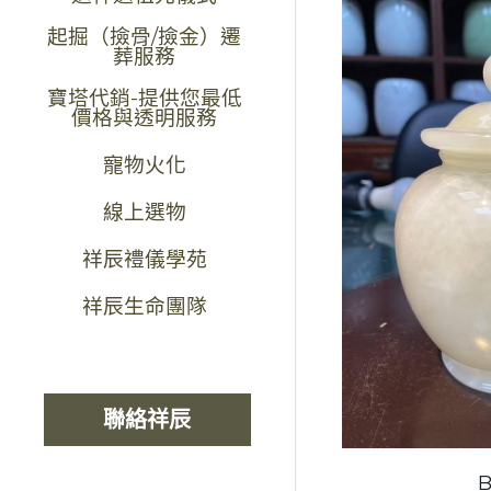
起掘（撿骨/撿金）遷
葬服務
寶塔代銷-提供您最低
價格與透明服務
寵物火化
線上選物
祥辰禮儀學苑
祥辰生命團隊
聯絡祥辰