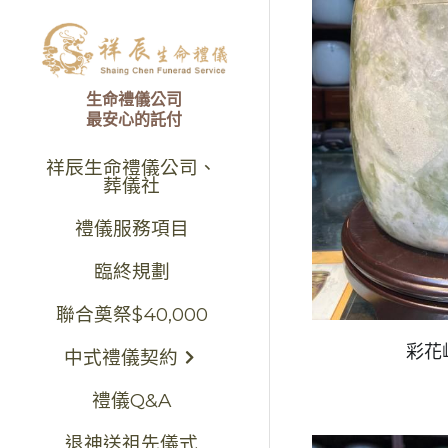
生命禮儀公司
最安心的託付
祥辰生命禮儀公司、
葬儀社
禮儀服務項目
臨終規劃
聯合奠祭$40,000
彩花
中式禮儀契約
禮儀Q&A
退神送祖先儀式