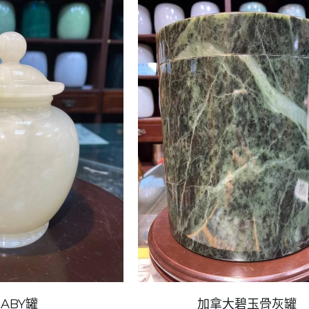
BABY罐
加拿大碧玉骨灰罐