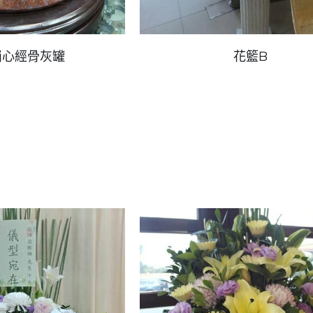
崗心經骨灰罐
花籃B